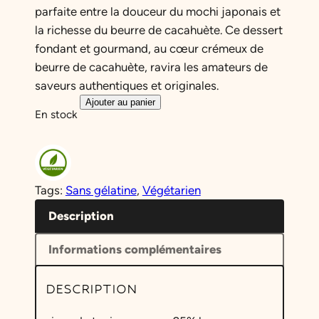
parfaite entre la douceur du mochi japonais et
la richesse du beurre de cacahuète. Ce dessert
fondant et gourmand, au cœur crémeux de
beurre de cacahuète, ravira les amateurs de
saveurs authentiques et originales.
q
Ajouter au panier
En stock
u
a
n
t
Tags:
Sans gélatine
, 
Végétarien
i
t
Description
é
Informations complémentaires
d
e
DESCRIPTION
M
o