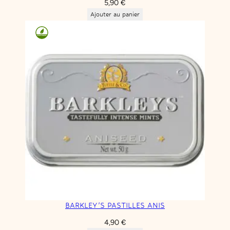
5,90
€
Ajouter au panier
BARKLEY’S PASTILLES ANIS
4,90
€