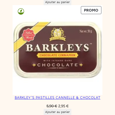
Ajouter au panier
PRODUIT
PROMO
EN
PROMOT
BARKLEY’S PASTILLES CANNELLE & CHOCOLAT
Le
Le
5,90
€
2,95
€
prix
prix
Ajouter au panier