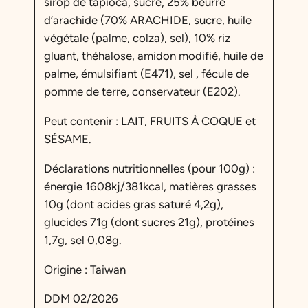
sirop de tapioca, sucre, 25% beurre
c
d’arachide (70% ARACHIDE, sucre, huile
h
végétale (palme, colza), sel), 10% riz
i
gluant, théhalose, amidon modifié, huile de
M
palme, émulsifiant (E471), sel , fécule de
i
pomme de terre, conservateur (E202).
n
i
Peut contenir : LAIT, FRUITS À COQUE et
B
SÉSAME.
e
u
Déclarations nutritionnelles (pour 100g) :
r
énergie 1608kj/381kcal, matières grasses
r
10g (dont acides gras saturé 4,2g),
e
glucides 71g (dont sucres 21g), protéines
d
1,7g, sel 0,08g.
e
Origine : Taiwan
C
a
DDM 02/2026