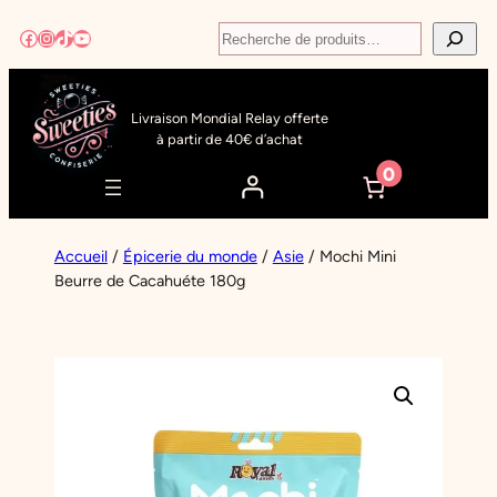
Aller
Recherche
Facebook
Instagram
TikTok
YouTube
au
contenu
Livraison Mondial Relay offerte
à partir de 40€ d’achat
0
Accueil
/
Épicerie du monde
/
Asie
/ Mochi Mini
Beurre de Cacahuéte 180g