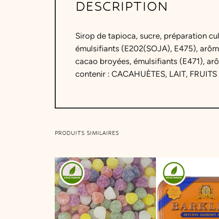
DESCRIPTION
Sirop de tapioca, sucre, préparation cu
émulsifiants (E202(SOJA), E475), arôme
cacao broyées, émulsifiants (E471), ar
contenir : CACAHUÈTES, LAIT, FRUIT
PRODUITS SIMILAIRES