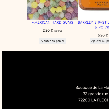
AMERICAN HARD GUMS
BARKLEY’S PASTI
& POIVR
2,90
€
les 100g
5,90
€
Ajouter au panier
Ajouter au p
Boutique de La Fl
32 grande rue
72200 LA FLÈC