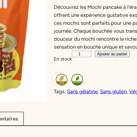
Découvrez les Mochi pancake à l’érab
offrent une expérience gustative ex
ces mochis sont parfaits pour une 
journée. Chaque bouchée vous transp
douceur du mochi rencontre la riches
sensation en bouche unique et savo
q
Ajouter au panier
En stock
u
a
n
t
Tags:
Sans gélatine
, 
Sans gluten
, 
Vég
i
t
é
d
ntaires
e
M