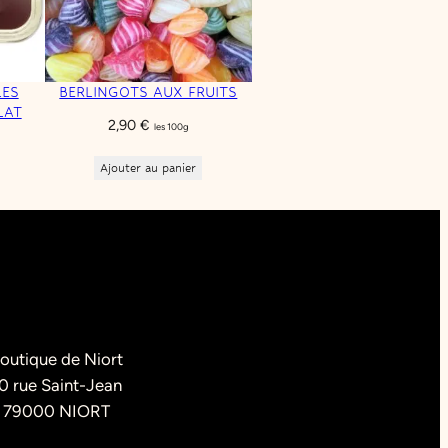
LES
BERLINGOTS AUX FRUITS
LAT
2,90
€
les 100g
Ajouter au panier
outique de Niort
0 rue Saint-Jean
79000 NIORT