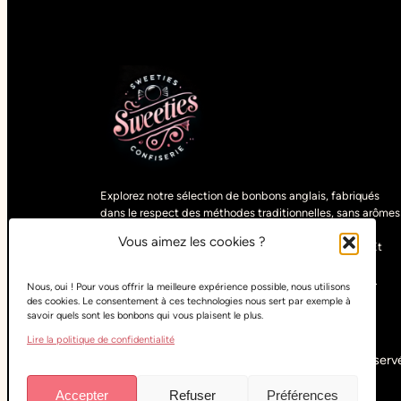
Explorez notre sélection de bonbons anglais, fabriqués
dans le respect des méthodes traditionnelles, sans arômes
artificiels. Découvrez des gourmandises uniques,
Vous aimez les cookies ?
sélectionnées parmi les spécialités du monde entier. Et
pour satisfaire tous les goûts, retrouvez nos bonbons
végétariens, vegans, halals, sans sucre ou sans gluten.
Nous, oui ! Pour vous offrir la meilleure expérience possible, nous utilisons
des cookies. Le consentement à ces technologies nous sert par exemple à
savoir quels sont les bonbons qui vous plaisent le plus.
Lire la politique de confidentialité
Copyright
Sweeties Confiserie
– Tous droits réservé
Accepter
Refuser
Préférences