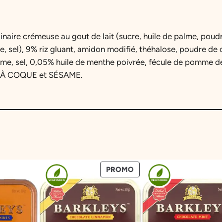
o
c
h
linaire crémeuse au gout de lait (sucre, huile de palme, pou
i
, sel), 9% riz gluant, amidon modifié, théhalose, poudre de 
M
ôme, sel, 0,05% huile de menthe poivrée, fécule de pomme de
i
S À COQUE et SÉSAME.
n
i
P
a
n
c
a
PRODUIT
PROMO
k
EN
e
PROMOTION
à
l