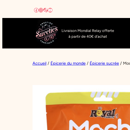
Aller
Facebook
Instagram
TikTok
YouTube
au
contenu
Livraison Mondial Relay offerte
à partir de 40€ d’achat
Accueil
/
Épicerie du monde
/
Épicerie sucrée
/ Moc