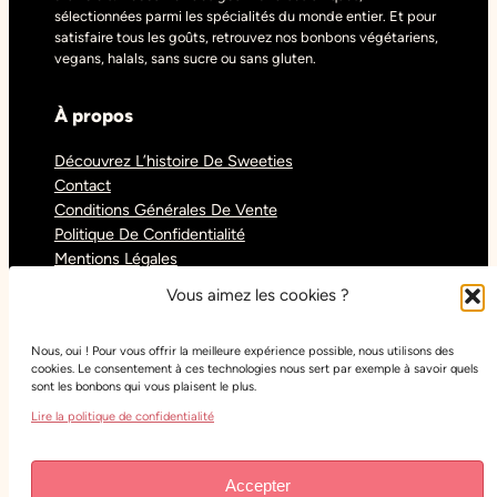
sélectionnées parmi les spécialités du monde entier. Et pour
satisfaire tous les goûts, retrouvez nos bonbons végétariens,
vegans, halals, sans sucre ou sans gluten.
À propos
Découvrez L’histoire De Sweeties
Contact
Conditions Générales De Vente
Politique De Confidentialité
Mentions Légales
Blog
Vous aimez les cookies ?
Nous, oui ! Pour vous offrir la meilleure expérience possible, nous utilisons des
Réseaux sociaux
cookies. Le consentement à ces technologies nous sert par exemple à savoir quels
sont les bonbons qui vous plaisent le plus.
Tiktok
Lire la politique de confidentialité
Instagram
Facebook
Youtube
Accepter