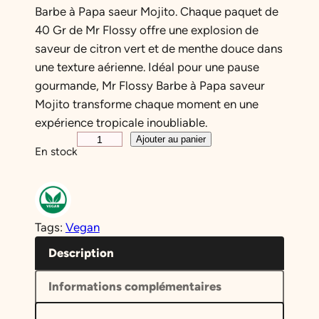
Barbe à Papa saeur Mojito. Chaque paquet de
40 Gr de Mr Flossy offre une explosion de
saveur de citron vert et de menthe douce dans
une texture aérienne. Idéal pour une pause
gourmande, Mr Flossy Barbe à Papa saveur
Mojito transforme chaque moment en une
expérience tropicale inoubliable.
q
Ajouter au panier
En stock
u
a
n
t
Tags:
Vegan
i
t
Description
é
Informations complémentaires
d
e