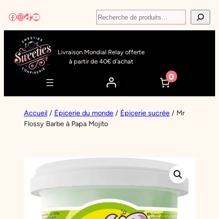
Aller
Recherche
Facebook
Instagram
TikTok
YouTube
au
contenu
Livraison Mondial Relay offerte
à partir de 40€ d’achat
0
Accueil
/
Épicerie du monde
/
Épicerie sucrée
/ Mr
Flossy Barbe à Papa Mojito