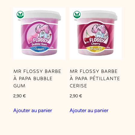
a
M
o
j
i
t
o
MR FLOSSY BARBE
MR FLOSSY BARBE
À PAPA BUBBLE
À PAPA PÉTILLANTE
GUM
CERISE
2,90
€
2,90
€
Ajouter au panier
Ajouter au panier