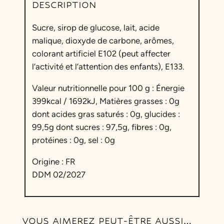
DESCRIPTION
M
r
Sucre, sirop de glucose, lait, acide
F
malique, dioxyde de carbone, arômes,
l
colorant artificiel E102 (peut affecter
o
l’activité et l’attention des enfants), E133.
s
s
Valeur nutritionnelle pour 100 g : Énergie
y
399kcal / 1692kJ, Matières grasses : 0g
B
dont acides gras saturés : 0g, glucides :
a
99,5g dont sucres : 97,5g, fibres : 0g,
r
protéines : 0g, sel : 0g
b
e
Origine : FR
à
DDM 02/2027
P
a
p
VOUS AIMEREZ PEUT-ÊTRE AUSSI…