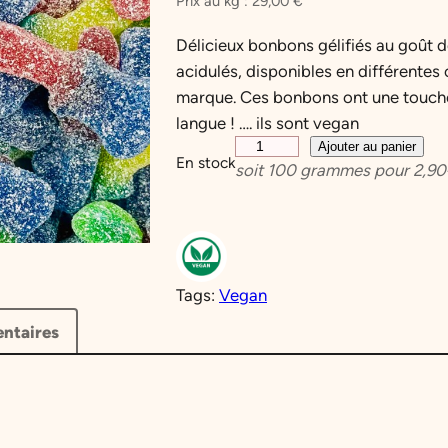
Prix au kg :
29,00
€
Délicieux bonbons gélifiés au goût d
acidulés, disponibles en différentes 
marque. Ces bonbons ont une touche 
langue ! …. ils sont vegan
q
Ajouter au panier
En stock
soit
100
grammes pour
2,90
u
a
n
t
i
Tags:
Vegan
t
é
ntaires
d
e
P
i