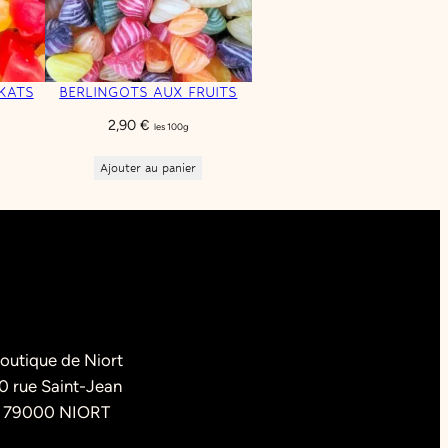
KATS
BERLINGOTS AUX FRUITS
2,90
€
les 100g
Ajouter au panier
outique de Niort
0 rue Saint-Jean
79000 NIORT