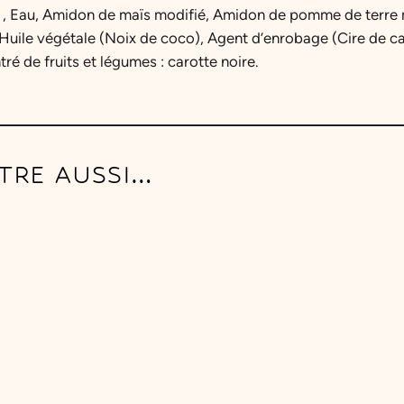
n
, Eau, Amidon de maïs modifié, Amidon de pomme de terre mod
c
 Huile végétale (Noix de coco), Agent d’enrobage (Cire de c
e
tré de fruits et légumes : carotte noire.
a
u
F
r
TRE AUSSI…
u
i
t
A
c
i
d
u
l
é