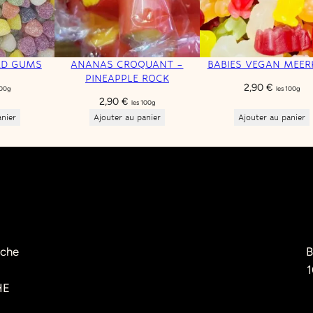
RD GUMS
ANANAS CROQUANT –
BABIES VEGAN MEER
PINEAPPLE ROCK
2,90
€
100g
les 100g
2,90
€
les 100g
anier
Ajouter au panier
Ajouter au panier
èche
B
1
HE