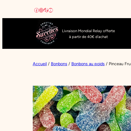
Aller
Facebook
Instagram
TikTok
YouTube
au
contenu
Livraison Mondial Relay offerte
à partir de 40€ d’achat
Accueil
/
Bonbons
/
Bonbons au poids
/ Pinceau Fru