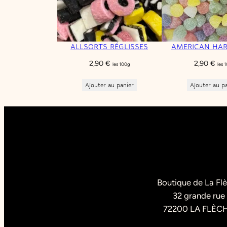
ALLSORTS RÉGLISSES
AMERICAN HA
2,90
€
2,90
€
les 100g
les 
Ajouter au panier
Ajouter au p
Boutique de La Fl
32 grande rue
72200 LA FLÈC