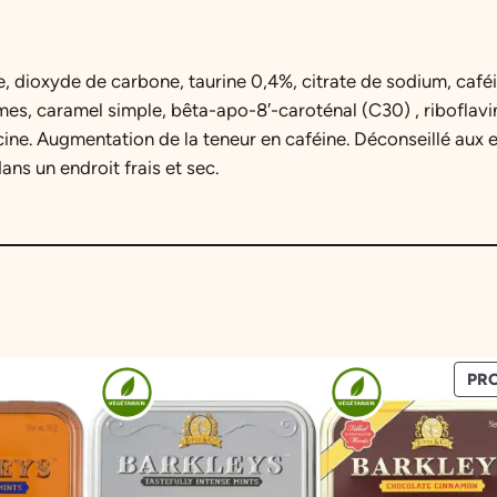
e, dioxyde de carbone, taurine 0,4%, citrate de sodium, café
mes, caramel simple, bêta-apo-8′-caroténal (C30) , riboflav
acine. Augmentation de la teneur en caféine. Déconseillé aux
ns un endroit frais et sec.
PR