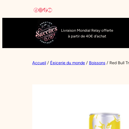
Aller
Facebook
Instagram
TikTok
YouTube
au
contenu
Livraison Mondial Relay offerte
à partir de 40€ d’achat
Accueil
/
Épicerie du monde
/
Boissons
/ Red Bull Tr