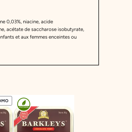
ine 0,03%, niacine, acide
ine, acétate de saccharose isobutyrate,
 enfants et aux femmes enceintes ou
PRODUIT
OMO
EN
PROMOTION