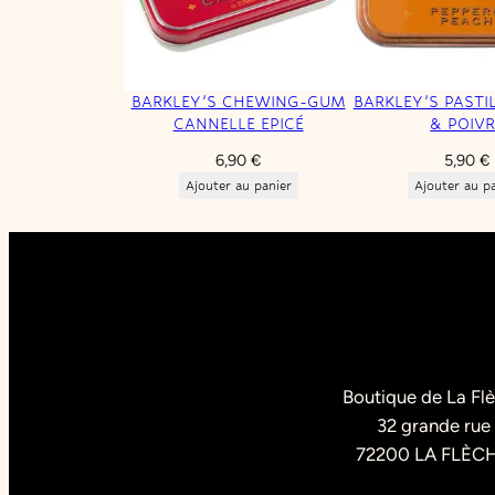
BARKLEY’S CHEWING-GUM
BARKLEY’S PASTI
CANNELLE EPICÉ
& POIVR
6,90
€
5,90
€
Ajouter au panier
Ajouter au p
Boutique de La Fl
32 grande rue
72200 LA FLÈC