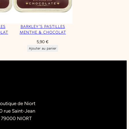
LES
BARKLEY’S PASTILLES
OLAT
MENTHE & CHOCOLAT
5,90
€
ix
Ajouter au panier
tuel
t :
95 €.
outique de Niort
0 rue Saint-Jean
79000 NIORT