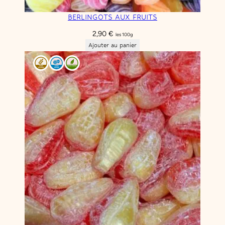
BERLINGOTS AUX FRUITS
2,90
€
les 100g
Ajouter au panier