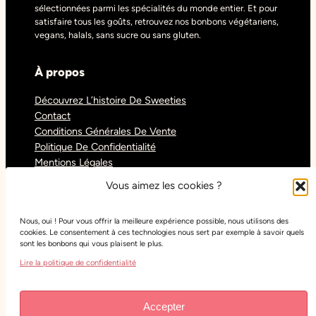
sélectionnées parmi les spécialités du monde entier. Et pour
satisfaire tous les goûts, retrouvez nos bonbons végétariens,
vegans, halals, sans sucre ou sans gluten.
À propos
Découvrez L’histoire De Sweeties
Contact
Conditions Générales De Vente
Politique De Confidentialité
Mentions Légales
Blog
Vous aimez les cookies ?
Nous, oui ! Pour vous offrir la meilleure expérience possible, nous utilisons des
Réseaux sociaux
cookies. Le consentement à ces technologies nous sert par exemple à savoir quels
sont les bonbons qui vous plaisent le plus.
Tiktok
Lire la politique de confidentialité
Instagram
Facebook
Youtube
Accepter