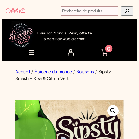
Aller
Recherche
Facebook
Instagram
TikTok
YouTube
au
contenu
Livraison Mondial Relay offerte
à partir de 40€ d’achat
0
Accueil
/
Épicerie du monde
/
Boissons
/ Sipsty
Smash – Kiwi & Citron Vert