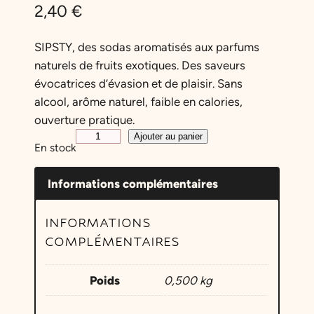
2,40
€
SIPSTY, des sodas aromatisés aux parfums
naturels de fruits exotiques. Des saveurs
évocatrices d’évasion et de plaisir. Sans
alcool, arôme naturel, faible en calories,
ouverture pratique.
q
Ajouter au panier
En stock
u
a
Informations complémentaires
n
t
INFORMATIONS
i
COMPLÉMENTAIRES
t
é
Poids
0,500 kg
d
e