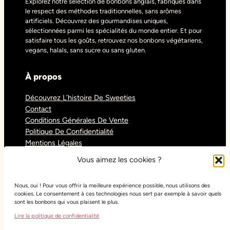
Explorez notre sélection de bonbons anglais, fabriqués dans
le respect des méthodes traditionnelles, sans arômes
artificiels. Découvrez des gourmandises uniques,
sélectionnées parmi les spécialités du monde entier. Et pour
satisfaire tous les goûts, retrouvez nos bonbons végétariens,
vegans, halals, sans sucre ou sans gluten.
À propos
Découvrez L’histoire De Sweeties
Contact
Conditions Générales De Vente
Politique De Confidentialité
Mentions Légales
Blog
Vous aimez les cookies ?
Nous, oui ! Pour vous offrir la meilleure expérience possible, nous utilisons des
Réseaux sociaux
cookies. Le consentement à ces technologies nous sert par exemple à savoir quels
sont les bonbons qui vous plaisent le plus.
Tiktok
Lire la politique de confidentialité
Instagram