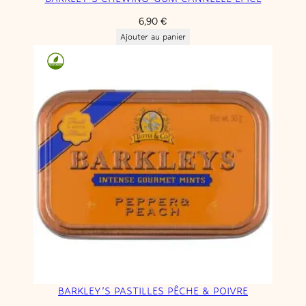
C
i
6,90
€
t
Ajouter au panier
r
o
n
V
e
r
t
BARKLEY’S PASTILLES PÊCHE & POIVRE