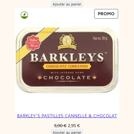
Ajouter au panier
PRODUIT
PROMO
EN
PROMOT
BARKLEY’S PASTILLES CANNELLE & CHOCOLAT
Le
Le
5,90
€
2,95
€
prix
prix
Ajouter au panier