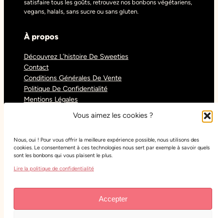
satisfaire tous les goûts, retrouvez nos bonbons végétariens,
vegans, halals, sans sucre ou sans gluten.
À propos
Découvrez L’histoire De Sweeties
Contact
Conditions Générales De Vente
Politique De Confidentialité
Mentions Légales
Blog
Vous aimez les cookies ?
Nous, oui ! Pour vous offrir la meilleure expérience possible, nous utilisons des
Réseaux sociaux
cookies. Le consentement à ces technologies nous sert par exemple à savoir quels
sont les bonbons qui vous plaisent le plus.
Tiktok
Lire la politique de confidentialité
Instagram
Facebook
Youtube
Accepter