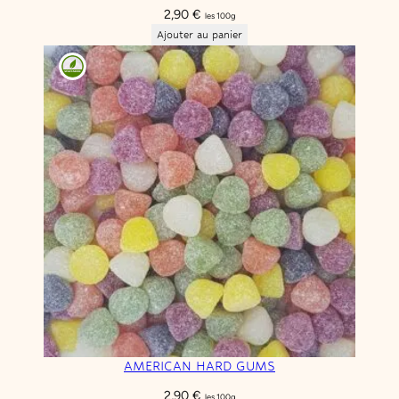
2,90
€
les 100g
Ajouter au panier
AMERICAN HARD GUMS
2,90
€
les 100g