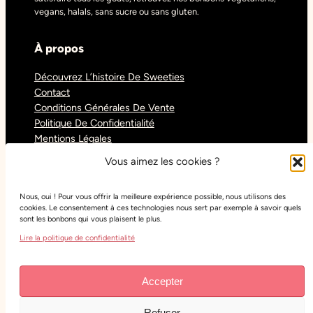
vegans, halals, sans sucre ou sans gluten.
À propos
Découvrez L’histoire De Sweeties
Contact
Conditions Générales De Vente
Politique De Confidentialité
Mentions Légales
Blog
Vous aimez les cookies ?
Nous, oui ! Pour vous offrir la meilleure expérience possible, nous utilisons des
Réseaux sociaux
cookies. Le consentement à ces technologies nous sert par exemple à savoir quels
sont les bonbons qui vous plaisent le plus.
Tiktok
Lire la politique de confidentialité
Instagram
Facebook
Youtube
Accepter
Refuser