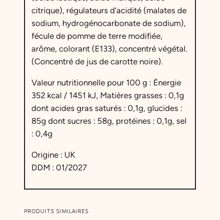
e
citrique), régulateurs d’acidité (malates de
B
sodium, hydrogénocarbonate de sodium),
u
fécule de pomme de terre modifiée,
b
arôme, colorant (E133), concentré végétal.
b
(Concentré de jus de carotte noire).
l
e
Valeur nutritionnelle pour 100 g : Énergie
g
352 kcal / 1451 kJ, Matières grasses : 0,1g
u
dont acides gras saturés : 0,1g, glucides :
m
85g dont sucres : 58g, protéines : 0,1g, sel
A
: 0,4g
c
i
Origine : UK
d
DDM : 01/2027
u
l
é
PRODUITS SIMILAIRES
e