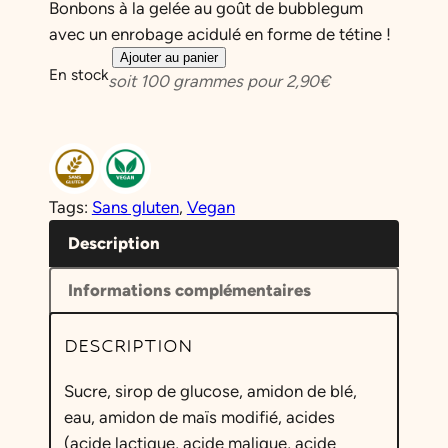
Bonbons à la gelée au goût de bubblegum
avec un enrobage acidulé en forme de tétine !
q
Ajouter au panier
En stock
soit
100
grammes pour
2,90
€
u
a
n
t
i
Tags:
Sans gluten
, 
Vegan
t
é
Description
d
Informations complémentaires
e
T
DESCRIPTION
é
t
Sucre, sirop de glucose, amidon de blé,
i
eau, amidon de maïs modifié, acides
n
(acide lactique, acide malique, acide