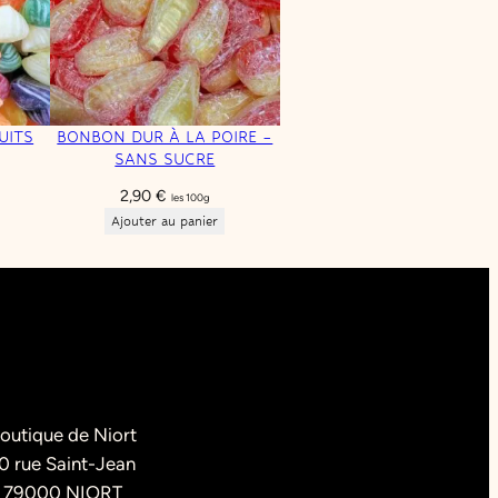
UITS
BONBON DUR À LA POIRE –
SANS SUCRE
2,90
€
les 100g
Ajouter au panier
outique de Niort
0 rue Saint-Jean
79000 NIORT