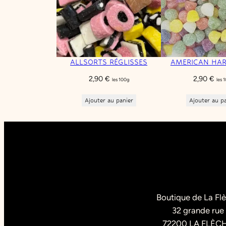
ALLSORTS RÉGLISSES
AMERICAN HA
2,90
€
2,90
€
les 100g
les 
Ajouter au panier
Ajouter au p
Boutique de La Fl
32 grande rue
72200 LA FLÈC