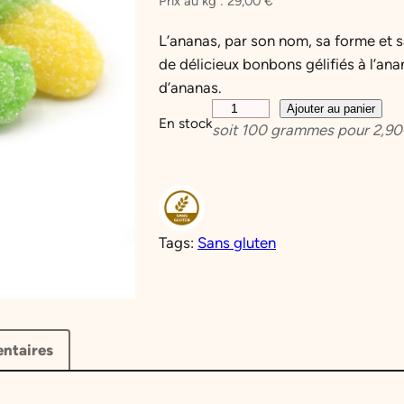
Prix au kg :
29,00
€
L’ananas, par son nom, sa forme et s
de délicieux bonbons gélifiés à l’ana
d’ananas.
q
Ajouter au panier
En stock
soit
100
grammes pour
2,90
u
a
n
t
i
Tags:
Sans gluten
t
é
d
e
A
ntaires
n
a