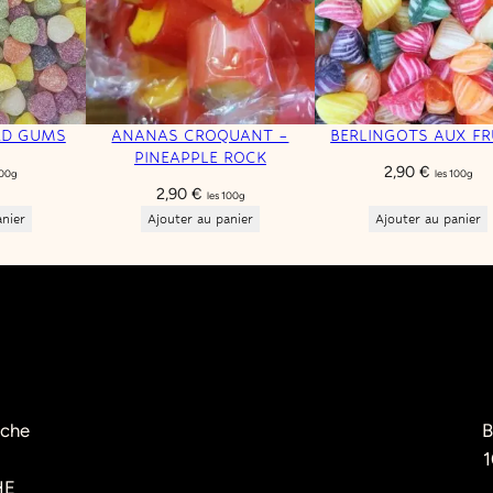
RD GUMS
ANANAS CROQUANT –
BERLINGOTS AUX FR
PINEAPPLE ROCK
2,90
€
100g
les 100g
2,90
€
les 100g
anier
Ajouter au panier
Ajouter au panier
èche
B
1
HE