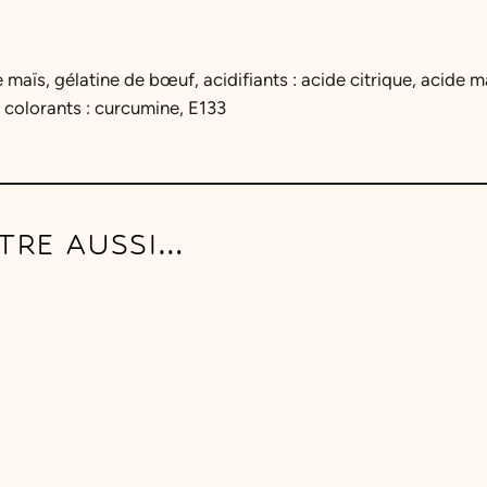
n
a
s
 maïs, gélatine de bœuf, acidifiants : acide citrique, acide 
A
, colorants : curcumine, E133
c
i
d
u
TRE AUSSI…
l
é