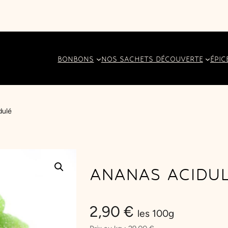
BONBONS
NOS SACHETS DÉCOUVERTE
ÉPIC
dulé
ANANAS ACIDU
2,90
€
les 100g