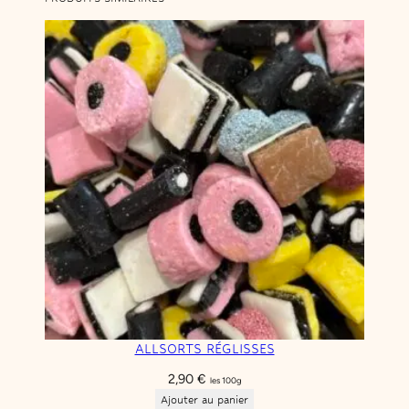
o
n
V
e
r
t
ALLSORTS RÉGLISSES
2,90
€
les 100g
Ajouter au panier