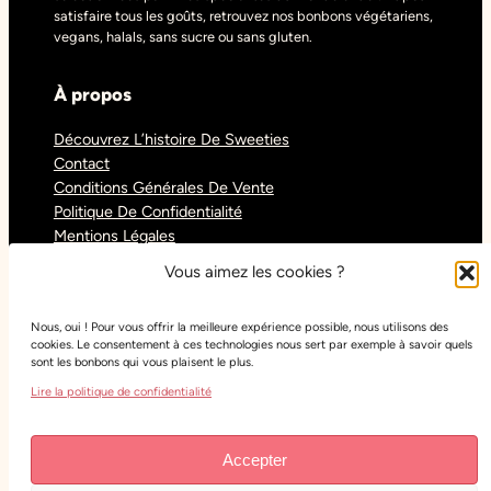
satisfaire tous les goûts, retrouvez nos bonbons végétariens,
vegans, halals, sans sucre ou sans gluten.
À propos
Découvrez L’histoire De Sweeties
Contact
Conditions Générales De Vente
Politique De Confidentialité
Mentions Légales
Blog
Vous aimez les cookies ?
Nous, oui ! Pour vous offrir la meilleure expérience possible, nous utilisons des
Réseaux sociaux
cookies. Le consentement à ces technologies nous sert par exemple à savoir quels
sont les bonbons qui vous plaisent le plus.
Tiktok
Lire la politique de confidentialité
Instagram
Facebook
Youtube
Accepter