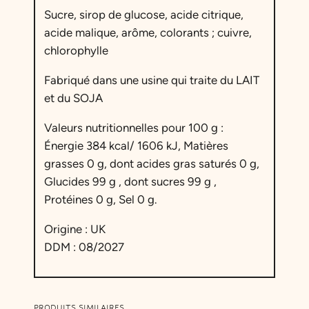
n
Sucre, sirop de glucose, acide citrique,
b
acide malique, arôme, colorants ; cuivre,
o
chlorophylle
n
S
Fabriqué dans une usine qui traite du LAIT
u
et du SOJA
p
e
Valeurs nutritionnelles pour 100 g :
r
Énergie 384 kcal/ 1606 kJ, Matières
A
grasses 0 g, dont acides gras saturés 0 g,
c
Glucides 99 g , dont sucres 99 g ,
i
Protéines 0 g, Sel 0 g.
d
Origine : UK
e
DDM : 08/2027
C
i
t
r
PRODUITS SIMILAIRES