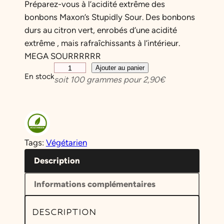
Préparez-vous à l’acidité extrême des
bonbons Maxon’s Stupidly Sour. Des bonbons
durs au citron vert, enrobés d’une acidité
extrême , mais rafraîchissants à l’intérieur.
MEGA SOURRRRRR
q
Ajouter au panier
En stock
soit
100
grammes pour
2,90
€
u
a
n
t
i
Tags:
Végétarien
t
é
Description
d
Informations complémentaires
e
B
DESCRIPTION
o