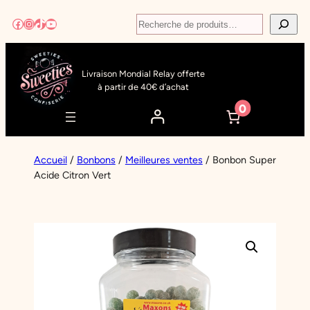
Aller
Recherche
Facebook
Instagram
TikTok
YouTube
au
contenu
Livraison Mondial Relay offerte
à partir de 40€ d’achat
0
Accueil
/
Bonbons
/
Meilleures ventes
/ Bonbon Super
Acide Citron Vert