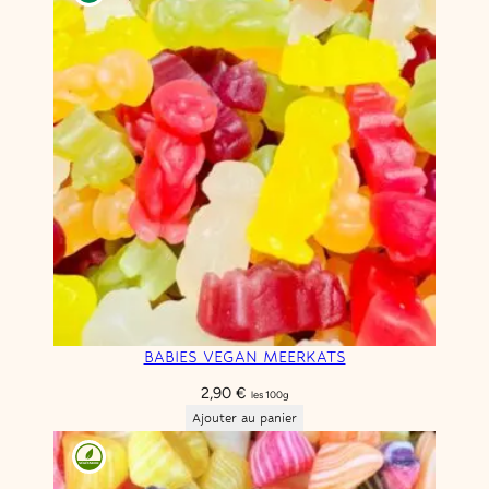
BABIES VEGAN MEERKATS
2,90
€
les 100g
Ajouter au panier