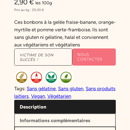
2,90
€
les 100g
Prix au kg :
29,00
€
Ces bonbons à la gelée fraise-banane, orange-
myrtille et pomme verte-framboise. Ils sont
sans gluten ni gélatine, halal et conviennent
aux végétariens et végétaliens
NOUS
VICTIME DE SON
CONTACTER
SUCCÈS !
Tags:
Sans gélatine
, 
Sans gluten
, 
Sans produits
laitiers
, 
Vegan
, 
Végétarien
Description
Informations complémentaires