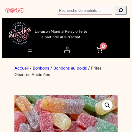
Aller
Recherche
Facebook
Instagram
TikTok
YouTube
au
contenu
Livraison Mondial Relay offerte
à partir de 40€ d’achat
0
Accueil
/
Bonbons
/
Bonbons au poids
/ Frites
Géantes Acidulées