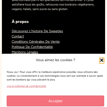
satisfaire tous les goûts, retrouvez nos bonbons végétariens,
vegans, halals, sans sucre ou sans gluten.
À propos
Découvrez L’histoire De Sweeties
Contact
Conditions Générales De Vente
Politique De Confidentialité
Mentions Légales
Blog
Vous aimez les cookies ?
Nous, oui ! Pour vous offrir la meilleure expérience possible, nous utilisons des
Réseaux sociaux
cookies. Le consentement à ces technologies nous sert par exemple à savoir quels
sont les bonbons qui vous plaisent le plus.
Tiktok
Lire la politique de confidentialité
Instagram
Facebook
Youtube
Accepter