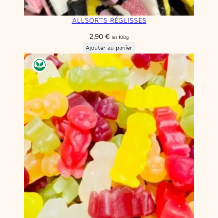
ALLSORTS RÉGLISSES
2,90
€
les 100g
Ajouter au panier