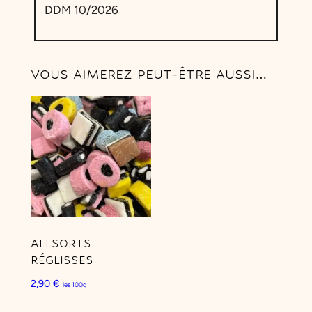
o
DDM 10/2026
r
i
c
VOUS AIMEREZ PEUT-ÊTRE AUSSI…
e
D
o
g
s
ALLSORTS
RÉGLISSES
2,90
€
les 100g