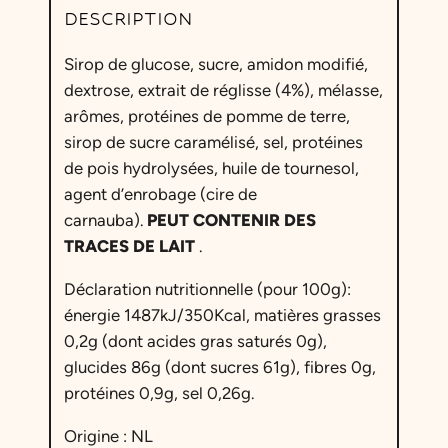
DESCRIPTION
é
g
Sirop de glucose, sucre, amidon modifié,
l
dextrose, extrait de réglisse (4%), mélasse,
i
arômes, protéines de pomme de terre,
s
sirop de sucre caramélisé, sel, protéines
s
de pois hydrolysées, huile de tournesol,
e
agent d’enrobage (cire de
C
carnauba).
PEUT CONTENIR DES
h
TRACES DE LAIT
.
i
e
Déclaration nutritionnelle (pour 100g):
n
énergie 1487kJ/350Kcal, matières grasses
–
0,2g (dont acides gras saturés 0g),
L
glucides 86g (dont sucres 61g), fibres 0g,
i
protéines 0,9g, sel 0,26g.
q
u
Origine : NL