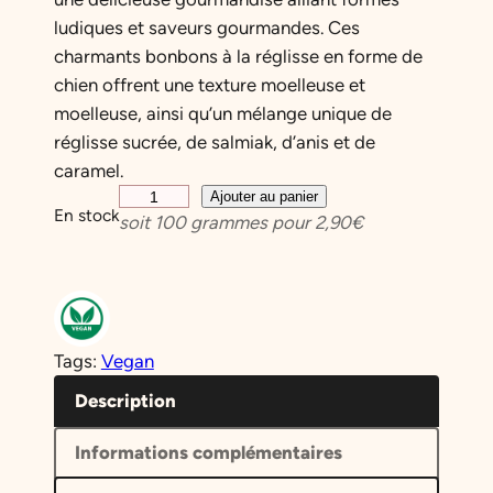
ludiques et saveurs gourmandes. Ces
charmants bonbons à la réglisse en forme de
chien offrent une texture moelleuse et
moelleuse, ainsi qu’un mélange unique de
réglisse sucrée, de salmiak, d’anis et de
caramel.
q
Ajouter au panier
En stock
soit
100
grammes pour
2,90
€
u
a
n
t
i
Tags:
Vegan
t
é
Description
d
Informations complémentaires
e
R