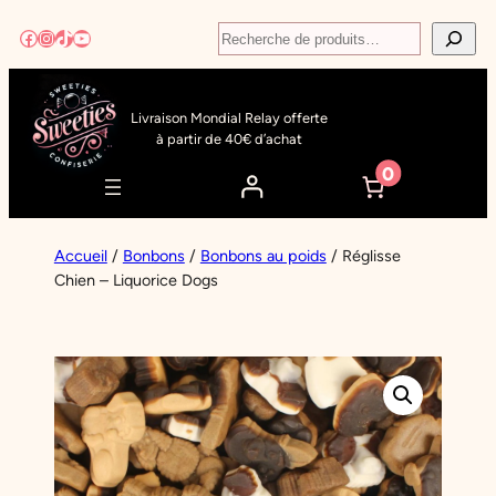
Aller
Recherche
Facebook
Instagram
TikTok
YouTube
au
contenu
Livraison Mondial Relay offerte
à partir de 40€ d’achat
0
Accueil
/
Bonbons
/
Bonbons au poids
/ Réglisse
Chien – Liquorice Dogs