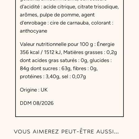
s
d’acidité : acide citrique, citrate trisodique,
h
arômes, pulpe de pomme, agent
i
d’enrobage : cire de carnauba, colorant :
e
anthocyane
s
F
Valeur nutritionnelle pour 100 g :
Énergie
r
356 kcal / 1512 kJ, Matières grasses : 0,2g
a
dont acides gras saturés : 0g, glucides :
m
84g dont sucres : 63g, fibres : 0g,
b
protéines : 3,40g, sel : 0,07g
o
i
Origine : UK
s
DDM 08/2026
e
&
L
a
VOUS AIMEREZ PEUT-ÊTRE AUSSI…
i