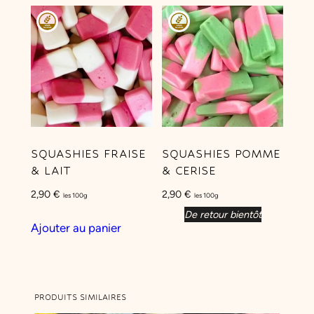
t
SQUASHIES FRAISE
SQUASHIES POMME
& LAIT
& CERISE
2,90
€
2,90
€
les 100g
les 100g
De retour bientôt
Ajouter au panier
PRODUITS SIMILAIRES