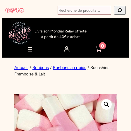
Aller
Recherche
Facebook
Instagram
TikTok
YouTube
au
contenu
Livraison Mondial Relay offerte
à partir de 40€ d’achat
0
Accueil
/
Bonbons
/
Bonbons au poids
/ Squashies
Framboise & Lait