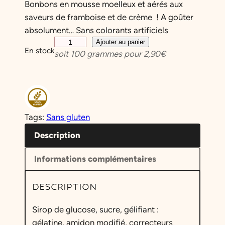
Bonbons en mousse moelleux et aérés aux
saveurs de framboise et de crème ! A goûter
absolument… Sans colorants artificiels
q
Ajouter au panier
En stock
soit
100
grammes pour
2,90
€
u
a
n
t
i
Tags:
Sans gluten
t
é
Description
d
Informations complémentaires
e
S
DESCRIPTION
q
u
Sirop de glucose, sucre, gélifiant :
a
gélatine, amidon modifié, correcteurs