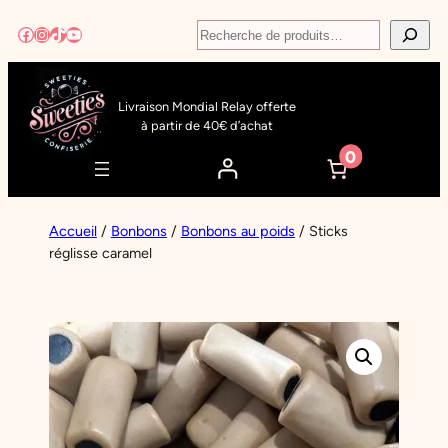
Aller
Recherche
Facebook
Instagram
TikTok
YouTube
au
contenu
Livraison Mondial Relay offerte
à partir de 40€ d’achat
0
Accueil
/
Bonbons
/
Bonbons au poids
/ Sticks
réglisse caramel