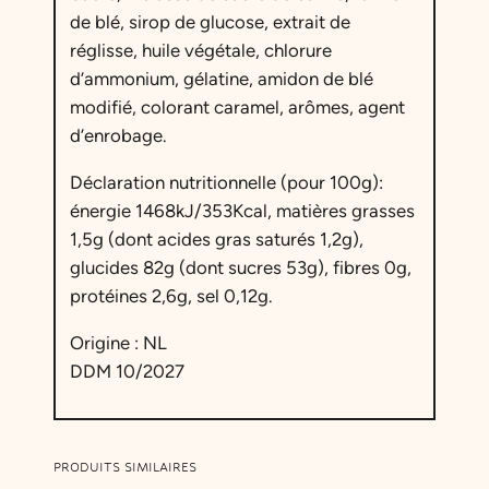
S
de blé, sirop de glucose, extrait de
t
réglisse, huile végétale, chlorure
i
d’ammonium, gélatine, amidon de blé
c
modifié, colorant caramel, arômes, agent
k
d’enrobage.
s
Déclaration nutritionnelle (pour 100g):
r
énergie 1468kJ/353Kcal, matières grasses
é
1,5g (dont acides gras saturés 1,2g),
g
glucides 82g (dont sucres 53g), fibres 0g,
l
protéines 2,6g, sel 0,12g.
i
s
Origine : NL
s
DDM 10/2027
e
c
a
r
PRODUITS SIMILAIRES