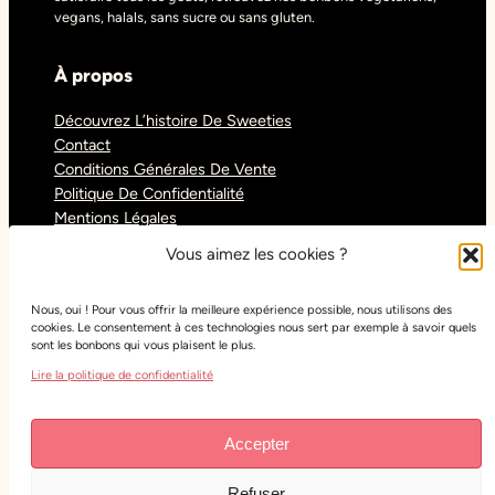
vegans, halals, sans sucre ou sans gluten.
À propos
Découvrez L’histoire De Sweeties
Contact
Conditions Générales De Vente
Politique De Confidentialité
Mentions Légales
Blog
Vous aimez les cookies ?
Nous, oui ! Pour vous offrir la meilleure expérience possible, nous utilisons des
Réseaux sociaux
cookies. Le consentement à ces technologies nous sert par exemple à savoir quels
sont les bonbons qui vous plaisent le plus.
Tiktok
Lire la politique de confidentialité
Instagram
Facebook
Youtube
Accepter
Refuser