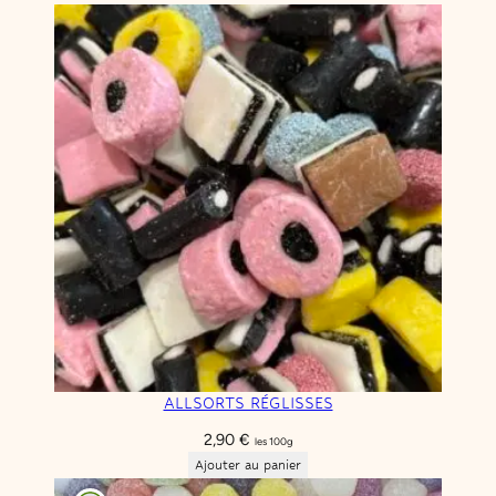
a
m
e
l
ALLSORTS RÉGLISSES
2,90
€
les 100g
Ajouter au panier